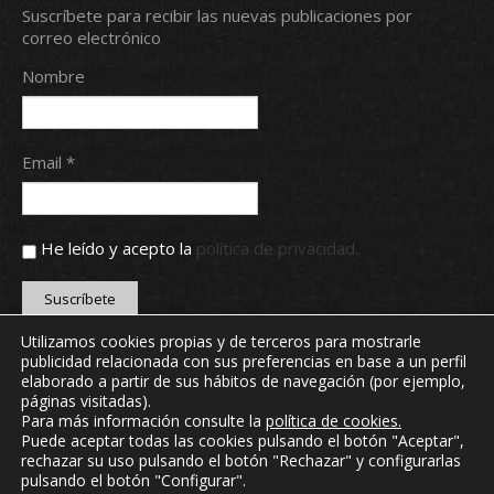
Suscríbete para recibir las nuevas publicaciones por
correo electrónico
Nombre
Email *
He leído y acepto la
política de privacidad.
Utilizamos cookies propias y de terceros para mostrarle
publicidad relacionada con sus preferencias en base a un perfil
Copyright © 2024 Real Aero Club de León. Todos los
elaborado a partir de sus hábitos de navegación (por ejemplo,
derechos reservados.
páginas visitadas).
webmaster@realaeroclubdeleon.com
Para más información consulte la
política de cookies
.
Puede aceptar todas las cookies pulsando el botón "Aceptar",
rechazar su uso pulsando el botón "Rechazar" y configurarlas
INICIO
NOTICIAS
CONTACTO
MI CLUB
pulsando el botón "Configurar".