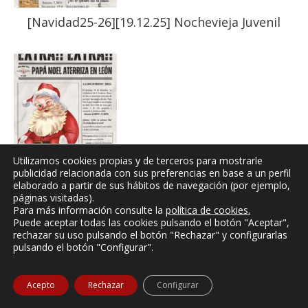
[Navidad25-26][19.12.25] Nochevieja Juvenil
Utilizamos cookies propias y de terceros para mostrarle
[Navidad25-26][14.12.25] ¡Atención, León! Papá
publicidad relacionada con sus preferencias en base a un perfil
elaborado a partir de sus hábitos de navegación (por ejemplo,
Noel ya está en aproximación final
páginas visitadas).
Para más información consulte la
política de cookies
.
Puede aceptar todas las cookies pulsando el botón "Aceptar",
rechazar su uso pulsando el botón "Rechazar" y configurarlas
pulsando el botón "Configurar".
Acepto
Rechazar
Configurar