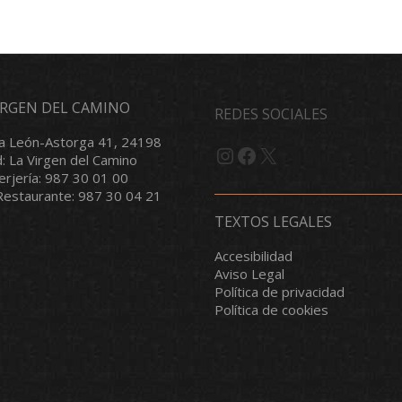
VIRGEN DEL CAMINO
REDES SOCIALES
a León-Astorga 41, 24198
Instagram
Facebook
X
d: La Virgen del Camino
serjería: 987 30 01 00
/Restaurante: 987 30 04 21
TEXTOS LEGALES
Accesibilidad
Aviso Legal
Política de privacidad
Política de cookies