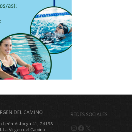
VIRGEN DEL CAMINO
REDES SOCIALES
a León-Astorga 41, 24198
Instagram
Facebook
X
d: La Virgen del Camino