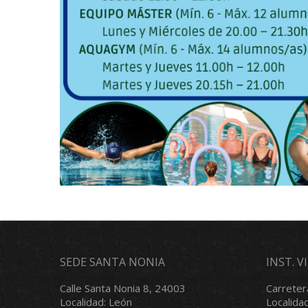
SEDE SANTA NONIA
INST. 
Calle Santa Nonia 8, 24003
Carreter
Localidad: León
Localida