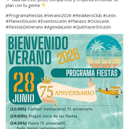
plan con tu gente
#ProgramaFiestas #Verano2026 #RealAeroClub #León
#PlanesEnLeón #EventosLeón #Planazo #OcioLeón
#FiestasDeVerano #AgendaLeón #QuéHacerEnLeón