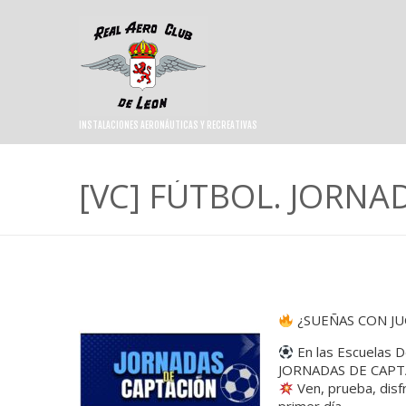
INSTALACIONES AERONÁUTICAS Y RECREATIVAS
[VC] FÚTBOL. JORNA
¿SUEÑAS CON J
En las Escuelas D
JORNADAS DE CAPTA
Ven, prueba, disf