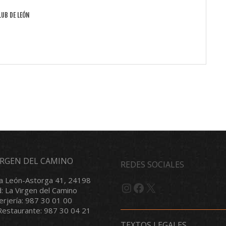
LUB DE LEÓN
VIRGEN DEL CAMINO
REDES SOCIALES
a León-Astorga 41, 24198
Instagram
Facebook
X
d: La Virgen del Camino
serjería: 987 30 01 00
/Restaurante: 987 30 04 21
TEXTOS LEGALES