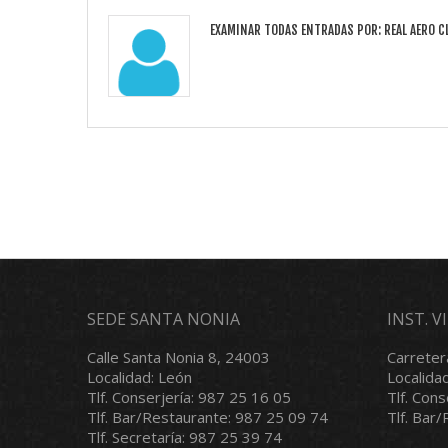
EXAMINAR TODAS ENTRADAS POR:
REAL AERO C
SEDE SANTA NONIA
INST. 
Calle Santa Nonia 8, 24003
Carreter
Localidad: León
Localida
Tlf. Conserjería: 987 25 16 05
Tlf. Con
Tlf. Bar/Restaurante: 987 25 09 74
Tlf. Bar
Tlf. Secretaría: 987 25 39 74