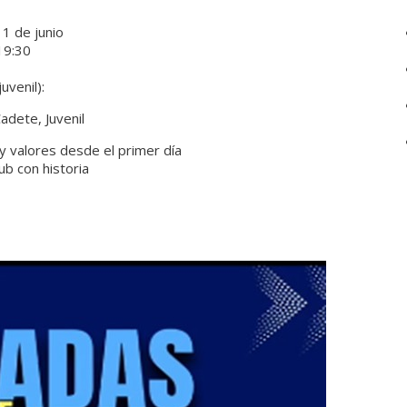
11 de junio
19:30
uvenil):
adete, Juvenil
 valores desde el primer día
ub con historia