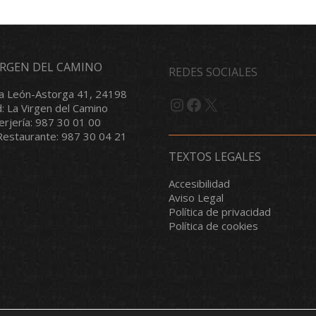
VIRGEN DEL CAMINO
REDES SOCIALES
a León-Astorga 41, 24198
Instagram
Facebook
X
d: La Virgen del Camino
serjería: 987 30 01 00
/Restaurante: 987 30 04 21
TEXTOS LEGALES
Accesibilidad
Aviso Legal
Política de privacidad
Política de cookies