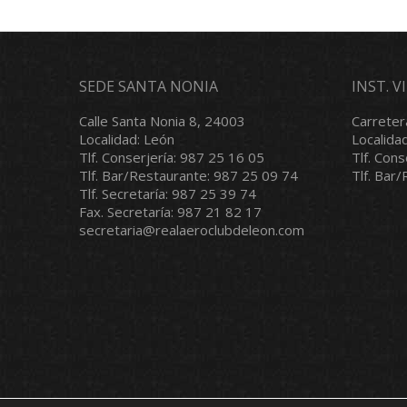
SEDE SANTA NONIA
INST. 
Calle Santa Nonia 8, 24003
Carreter
Localidad: León
Localida
Tlf. Conserjería: 987 25 16 05
Tlf. Con
Tlf. Bar/Restaurante: 987 25 09 74
Tlf. Bar
Tlf. Secretaría: 987 25 39 74
Fax. Secretaría: 987 21 82 17
secretaria@realaeroclubdeleon.com