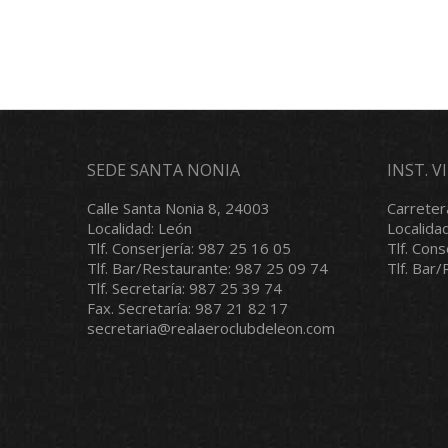
SEDE SANTA NONIA
INST. 
Calle Santa Nonia 8, 24003
Carreter
Localidad: León
Localida
Tlf. Conserjería: 987 25 16 05
Tlf. Con
Tlf. Bar/Restaurante: 987 25 09 74
Tlf. Bar
Tlf. Secretaría: 987 25 39 74
Fax. Secretaría: 987 21 82 17
secretaria@realaeroclubdeleon.com