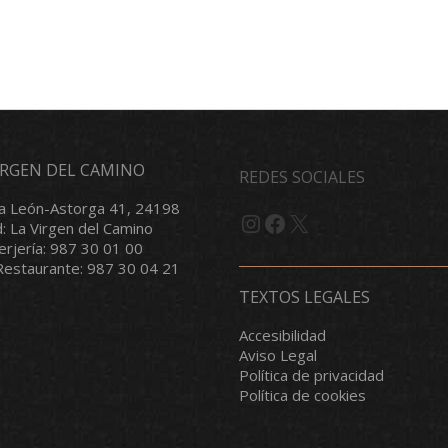
VIRGEN DEL CAMINO
REDES SOCIALES
a León-Astorga 41, 24198
Instagram
Facebook
X
d: La Virgen del Camino
serjería: 987 30 01 00
/Restaurante: 987 30 04 21
TEXTOS LEGALES
Accesibilidad
Aviso Legal
Política de privacidad
Política de cookies