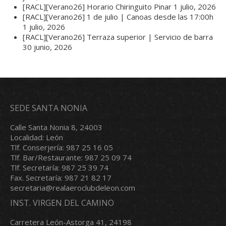
[RACL][Verano26] Horario Chiringuito Pinar
1 julio, 2026
[RACL][Verano26] 1 de julio | Canoas desde las 17:00h
1 julio, 2026
[RACL][Verano26] Terraza superior | Servicio de barra
30 junio, 2026
SEDE SANTA NONIA
Calle Santa Nonia 8, 24003
Localidad: León
Tlf. Conserjería: 987 25 16 05
Tlf. Bar/Restaurante: 987 25 09 74
Tlf. Secretaría: 987 25 39 74
Fax. Secretaría: 987 21 82 17
secretaria@realaeroclubdeleon.com
INST. VIRGEN DEL CAMINO
Carretera León-Astorga 41, 24198