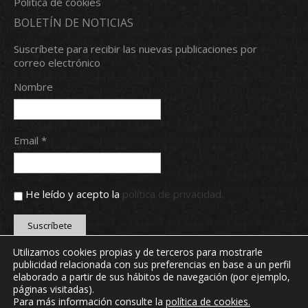
Política de cookies
BOLETÍN DE NOTICIAS
Suscríbete para recibir las nuevas publicaciones por
correo electrónico
Nombre
Email *
He leído y acepto la
política de privacidad.
Utilizamos cookies propias y de terceros para mostrarle
publicidad relacionada con sus preferencias en base a un perfil
Copyright © 2024 Real Aero Club de León. Todos los
elaborado a partir de sus hábitos de navegación (por ejemplo,
derechos reservados.
páginas visitadas).
webmaster@realaeroclubdeleon.com
Para más información consulte la
política de cookies
.