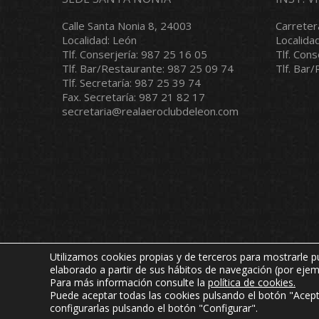
Calle Santa Nonia 8, 24003
Carreter
Localidad: León
Localida
Tlf. Conserjería: 987 25 16 05
Tlf. Con
Tlf. Bar/Restaurante: 987 25 09 74
Tlf. Bar
Tlf. Secretaría: 987 25 39 74
Fax. Secretaría: 987 21 82 17
secretaria@realaeroclubdeleon.com
Utilizamos cookies propias y de terceros para mostrarle pu
elaborado a partir de sus hábitos de navegación (por ejemp
Copyright © 2024 Real Aero Club de León. Todos lo
Para más información consulte la
política de cookies
.
webmaster@realaeroclubdeleon.com
Puede aceptar todas las cookies pulsando el botón "Acept
configurarlas pulsando el botón "Configurar".