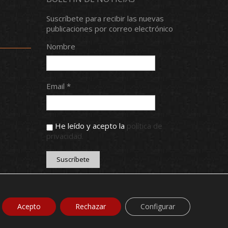
Suscríbete para recibir las nuevas
publicaciones por correo electrónico
Nombre
Email *
He leído y acepto la
política de
privacidad.
INICIO
NOTICIAS
CONTACTO
MI CLUB ONLINE
Acepto
Rechazar
Configurar