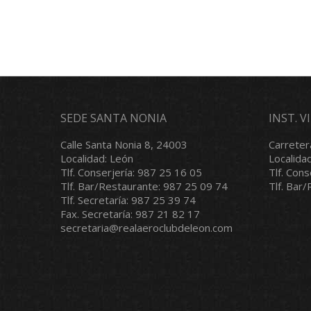
SEDE SANTA NONIA
INST. 
Calle Santa Nonia 8, 24003
Carreter
Localidad: León
Localida
Tlf. Conserjería: 987 25 16 05
Tlf. Con
Tlf. Bar/Restaurante: 987 25 09 74
Tlf. Bar
Tlf. Secretaría: 987 25 39 74
Fax. Secretaría: 987 21 82 17
secretaria@realaeroclubdeleon.com