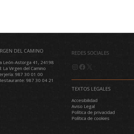
VIRGEN DEL CAMINO
REDES SOCIALES
a León-Astorga 41, 24198
Instagram
Facebook
X
d: La Virgen del Camino
serjería: 987 30 01 00
/Restaurante: 987 30 04 21
TEXTOS LEGALES
Accesibilidad
Aviso Legal
Política de privacidad
Política de cookies