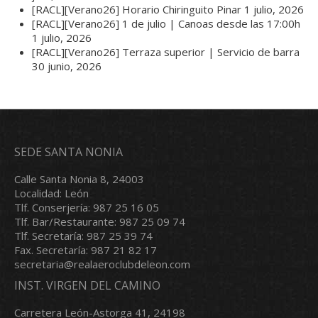
[RACL][Verano26] Horario Chiringuito Pinar
1 julio, 2026
[RACL][Verano26] 1 de julio | Canoas desde las 17:00h
1 julio, 2026
[RACL][Verano26] Terraza superior | Servicio de barra
30 junio, 2026
SEDE SANTA NONIA
Calle Santa Nonia 8, 24003
Localidad: León
Tlf. Conserjería: 987 25 16 05
Tlf. Bar/Restaurante: 987 25 09 74
Tlf. Secretaría: 987 25 39 74
Fax. Secretaría: 987 21 82 17
secretaria@realaeroclubdeleon.com
INST. VIRGEN DEL CAMINO
Carretera León-Astorga 41, 24198