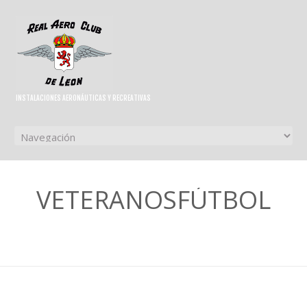
INSTALACIONES AERONÁUTICAS Y RECREATIVAS
VETERANOSFÚTBOL