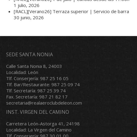
1 julio, 2026
[RACL][Verano26] Terraza superior | Servicio de barra
30 junio, 2026
SEDE SANTA NONIA
Calle Santa Nonia 8, 24003
Localidad: León
Tlf. Conserjería: 987 25 16 05
Tlf. Bar/Restaurante: 987 25 09 74
Tlf. Secretaría: 987 25 39 74
Fax. Secretaría: 987 21 82 17
secretaria@realaeroclubdeleon.com
INST. VIRGEN DEL CAMINO
Carretera León-Astorga 41, 24198
Localidad: La Virgen del Camino
Tlf. Conserjería: 987 30 01 00