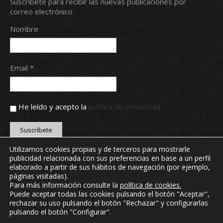
Suscríbete para recibir las nuevas publicaciones por
correo electrónico
Nombre
Email *
He leído y acepto la
política de privacidad.
Utilizamos cookies propias y de terceros para mostrarle
publicidad relacionada con sus preferencias en base a un perfil
Copyright © 2024 Real Aero Club de León. Todos los
elaborado a partir de sus hábitos de navegación (por ejemplo,
derechos reservados.
páginas visitadas).
webmaster@realaeroclubdeleon.com
Para más información consulte la
política de cookies
.
Puede aceptar todas las cookies pulsando el botón "Aceptar",
rechazar su uso pulsando el botón "Rechazar" y configurarlas
INICIO
NOTICIAS
CONTACTO
MI CLUB
pulsando el botón "Configurar".
ONLINE