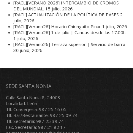
[RACL][VERANO 2026] INTERCAMBIO DE CROMOS
DEL MUNDIAL.
15 julio, 2026
[RACL] ACTUALIZACIÓN DE LA POLÍTICA DE PASES
2
julio, 2026
[RACL][Verano26] Horario Chiringuito Pinar
1 julio, 2026
[RACL][Verano26] 1 de julio | Canoas desde las 17:00h
1 julio, 2026
[RACL][Verano26] Terraza superior | Servicio de barra
30 junio, 2026
SEDE SANTA NONIA
Calle Santa Nonia 8, 24003
Localidad: León
Tlf. Conserjería: 987 25 16 05
Tlf. Bar/Restaurante: 987 25 09 74
Tlf. Secretaría: 987 25 39 74
Fax. Secretaría: 987 21 82 17