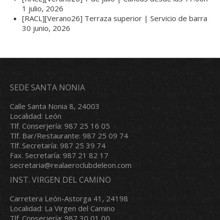
1 julio, 2026
[RACL][Verano26] Terraza superior | Servicio de barra
30 junio, 2026
SEDE SANTA NONIA
Calle Santa Nonia 8, 24003
Localidad: León
Tlf. Conserjería: 987 25 16 05
Tlf. Bar/Restaurante: 987 25 09 74
Tlf. Secretaría: 987 25 39 74
Fax. Secretaría: 987 21 82 17
secretaria@realaeroclubdeleon.com
INST. VIRGEN DEL CAMINO
Carretera León-Astorga 41, 24198
Localidad: La Virgen del Camino
Tlf. Conserjería: 987 30 01 00