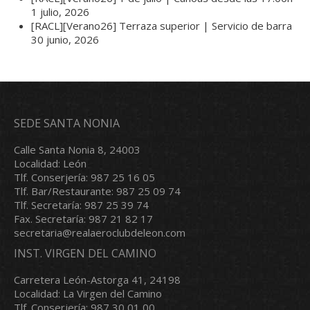
1 julio, 2026
[RACL][Verano26] Terraza superior | Servicio de barra
30 junio, 2026
SEDE SANTA NONIA
Calle Santa Nonia 8, 24003
Localidad: León
Tlf. Conserjería: 987 25 16 05
Tlf. Bar/Restaurante: 987 25 09 74
Tlf. Secretaría: 987 25 39 74
Fax. Secretaría: 987 21 82 17
secretaria@realaeroclubdeleon.com
INST. VIRGEN DEL CAMINO
Carretera León-Astorga 41, 24198
Localidad: La Virgen del Camino
Tlf. Conserjería: 987 30 01 00