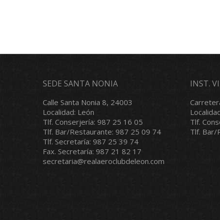
SEDE SANTA NONIA
INST. 
Calle Santa Nonia 8, 24003
Carreter
Localidad: León
Localida
Tlf. Conserjería: 987 25 16 05
Tlf. Con
Tlf. Bar/Restaurante: 987 25 09 74
Tlf. Bar
Tlf. Secretaría: 987 25 39 74
Fax. Secretaría: 987 21 82 17
secretaria@realaeroclubdeleon.com