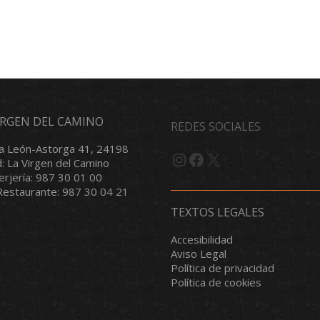
VIRGEN DEL CAMINO
REDES SOCIALES
a León-Astorga 41, 24198
Instagram
Facebook
X
d: La Virgen del Camino
serjería: 987 30 01 00
/Restaurante: 987 30 04 21
TEXTOS LEGALES
Accesibilidad
Aviso Legal
Política de privacidad
Política de cookies