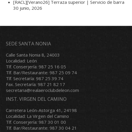
[RACL][Verano26] Terraza superior | Servicio de barra
30 junio, 2026
SEDE SANTA NONIA
Calle Santa Nonia 8, 24003
Localidad: León
Tlf. Conserjería: 987 25 16 05
Tlf. Bar/Restaurante: 987 25 09 74
Tlf. Secretaría: 987 25 39 74
Fax. Secretaría: 987 21 82 17
secretaria@realaeroclubdeleon.com
INST. VIRGEN DEL CAMINO
Carretera León-Astorga 41, 24198
Localidad: La Virgen del Camino
Tlf. Conserjería: 987 30 01 00
Tlf. Bar/Restaurante: 987 30 04 21