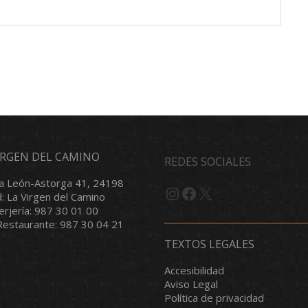
VIRGEN DEL CAMINO
REDES SOCIALES
a León-Astorga 41, 24198
Instagram
Facebook
X
d: La Virgen del Camino
serjería: 987 30 01 00
/Restaurante: 987 30 04 21
TEXTOS LEGALES
Accesibilidad
Aviso Legal
Política de privacidad