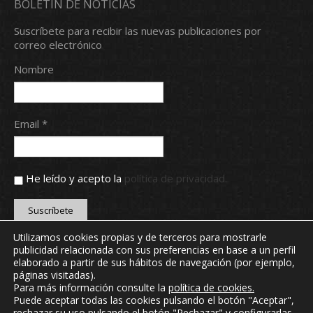
BOLETÍN DE NOTICIAS
Suscríbete para recibir las nuevas publicaciones por
correo electrónico
Nombre
Email *
He leído y acepto la
política de privacidad.
Utilizamos cookies propias y de terceros para mostrarle
publicidad relacionada con sus preferencias en base a un perfil
Copyright © 2024 Real Aero Club de León. Todos los
elaborado a partir de sus hábitos de navegación (por ejemplo,
derechos reservados.
páginas visitadas).
webmaster@realaeroclubdeleon.com
Para más información consulte la
política de cookies
.
Puede aceptar todas las cookies pulsando el botón "Aceptar",
rechazar su uso pulsando el botón "Rechazar" y configurarlas