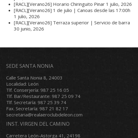
[RACL][Verano26] Horario Chiringuito Pinar
1 julio, 2026
[RACL][Verano26] 1 de julio | Canoas desde las 17:00h
1 julio, 2026
[RACL][Verano26] Terraza superior | Servicio de barra
30 junio, 2026
SEDE SANTA NONIA
Calle Santa Nonia 8, 24003
Localidad: León
Tlf. Conserjería: 987 25 16 05
Tlf. Bar/Restaurante: 987 25 09 74
Tlf. Secretaría: 987 25 39 74
Fax. Secretaría: 987 21 82 17
secretaria@realaeroclubdeleon.com
INST. VIRGEN DEL CAMINO
Carretera León-Astorga 41, 24198