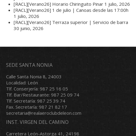
[RACL][Verano26] Horario Chiringuito Pinar
1 julio, 2026
[RACL][Verano26] 1 de julio | Canoas desde las 17:00h
1 julio, 2026
[RACL][Verano26] Terraza superior | Servicio de barra
30 junio, 2026
SEDE SANTA NONIA
Calle Santa Nonia 8, 24003
Localidad: León
Tlf. Conserjería: 987 25 16 05
Tlf. Bar/Restaurante: 987 25 09 74
Tlf. Secretaría: 987 25 39 74
Fax. Secretaría: 987 21 82 17
secretaria@realaeroclubdeleon.com
INST. VIRGEN DEL CAMINO
Carretera León-Astorga 41, 24198