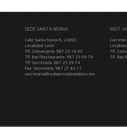
SEDE SANTA NONIA
INST. 
Calle Santa Nonia 8, 24003
Carreter
Localidad: León
Localida
Tlf. Conserjería: 987 25 16 05
Tlf. Con
Tlf. Bar/Restaurante: 987 25 09 74
Tlf. Bar
Tlf. Secretaría: 987 25 39 74
Fax. Secretaría: 987 21 82 17
secretaria@realaeroclubdeleon.com