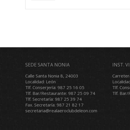
SEDE SANTA NONIA
INST. 
Calle Santa Nonia 8, 24003
Carreter
Localidad: León
Localida
Tlf. Conserjería: 987 25 16 05
Tlf. Con
Tlf. Bar/Restaurante: 987 25 09 74
Tlf. Bar
Tlf. Secretaría: 987 25 39 74
Fax. Secretaría: 987 21 82 17
secretaria@realaeroclubdeleon.com