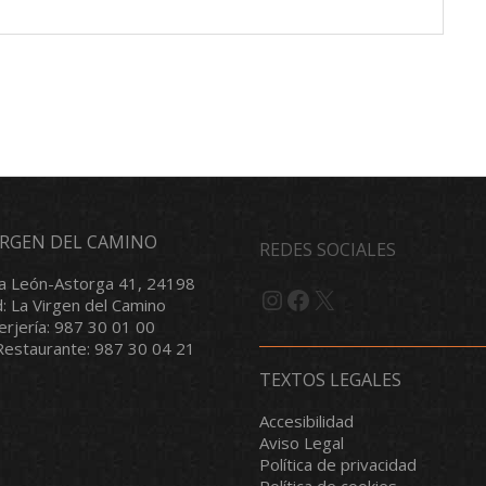
VIRGEN DEL CAMINO
REDES SOCIALES
a León-Astorga 41, 24198
Instagram
Facebook
X
d: La Virgen del Camino
serjería: 987 30 01 00
/Restaurante: 987 30 04 21
TEXTOS LEGALES
Accesibilidad
Aviso Legal
Política de privacidad
Política de cookies