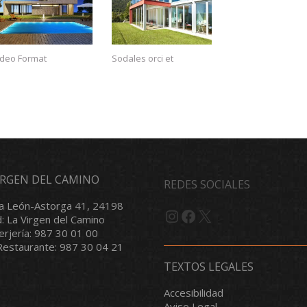
ideo Format
Sodales orci et
VIRGEN DEL CAMINO
REDES SOCIALES
a León-Astorga 41, 24198
Instagram
Facebook
X
d: La Virgen del Camino
serjería: 987 30 01 00
/Restaurante: 987 30 04 21
TEXTOS LEGALES
Accesibilidad
Aviso Legal