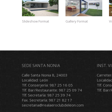
Slideshow Format
Gallery Format
V
SEDE SANTA NONIA
INST. 
Calle Santa Nonia 8, 24003
Carreter
Localidad: León
Localida
Tlf. Conserjería: 987 25 16 05
Tlf. Con
Tlf. Bar/Restaurante: 987 25 09 74
Tlf. Bar
Tlf. Secretaría: 987 25 39 74
Fax. Secretaría: 987 21 82 17
secretaria@realaeroclubdeleon.com