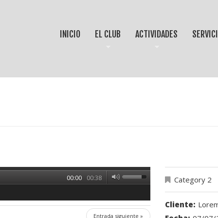
INICIO
EL CLUB
ACTIVIDADES
SERVIC
00:00
00:38
Category 2
Cliente:
Lorem
Entrada siguiente »
Fecha:
07/07/