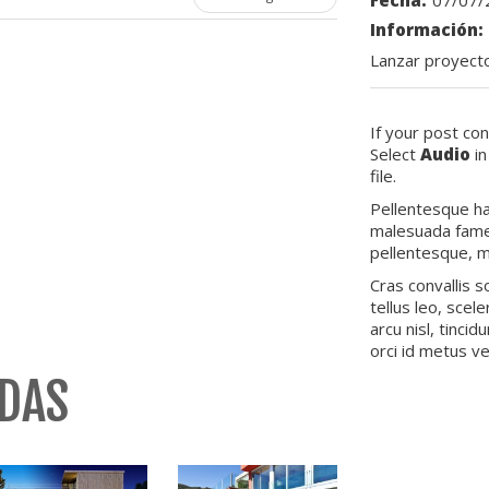
Información:
Lanzar proyect
If your post con
Select
Audio
in
file.
Pellentesque ha
malesuada fames
pellentesque, mas
Cras convallis 
tellus leo, scel
arcu nisl, tincid
orci id metus ve
ADAS