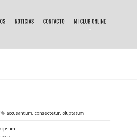
IOS
NOTICIAS
CONTACTO
MI CLUB ONLINE
accusantium
,
consectetur
,
oluptatum
 ipsum
2012