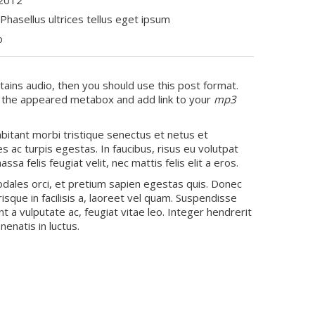
Phasellus ultrices tellus eget ipsum
o
tains audio, then you should use this post format.
 the appeared metabox and add link to your
mp3
bitant morbi tristique senectus et netus et
 ac turpis egestas. In faucibus, risus eu volutpat
sa felis feugiat velit, nec mattis felis elit a eros.
sodales orci, et pretium sapien egestas quis. Donec
erisque in facilisis a, laoreet vel quam. Suspendisse
unt a vulputate ac, feugiat vitae leo. Integer hendrerit
nenatis in luctus.