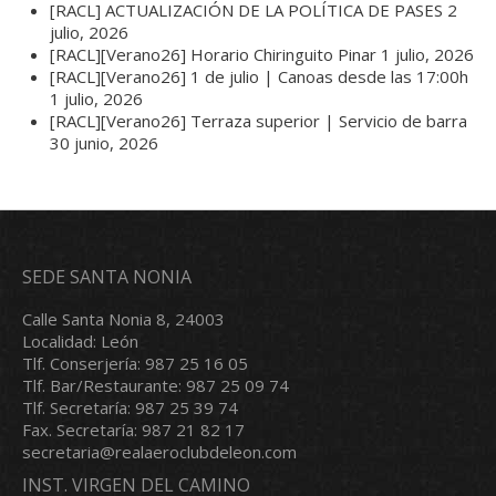
[RACL] ACTUALIZACIÓN DE LA POLÍTICA DE PASES
2
julio, 2026
[RACL][Verano26] Horario Chiringuito Pinar
1 julio, 2026
[RACL][Verano26] 1 de julio | Canoas desde las 17:00h
1 julio, 2026
[RACL][Verano26] Terraza superior | Servicio de barra
30 junio, 2026
SEDE SANTA NONIA
Calle Santa Nonia 8, 24003
Localidad: León
Tlf. Conserjería: 987 25 16 05
Tlf. Bar/Restaurante: 987 25 09 74
Tlf. Secretaría: 987 25 39 74
Fax. Secretaría: 987 21 82 17
secretaria@realaeroclubdeleon.com
INST. VIRGEN DEL CAMINO