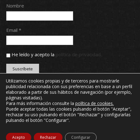
Nombre
Email *
He leído y acepto la
política de privacidad.
Utilizamos cookies propias y de terceros para mostrarle
publicidad relacionada con sus preferencias en base a un perfil
Copyright © 2024 Real Aero Club de León. Todos los
elaborado a partir de sus hábitos de navegación (por ejemplo,
derechos reservados.
páginas visitadas).
webmaster@realaeroclubdeleon.com
Para más información consulte la
política de cookies
.
Puede aceptar todas las cookies pulsando el botón "Aceptar",
rechazar su uso pulsando el botón "Rechazar" y configurarlas
INICIO
NOTICIAS
CONTACTO
MI CLUB
pulsando el botón "Configurar".
ONLINE
Acepto
Rechazar
Configurar