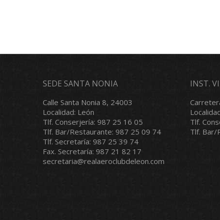
SEDE SANTA NONIA
INST. 
Calle Santa Nonia 8, 24003
Carreter
Localidad: León
Localida
Tlf. Conserjería: 987 25 16 05
Tlf. Con
Tlf. Bar/Restaurante: 987 25 09 74
Tlf. Bar
Tlf. Secretaría: 987 25 39 74
Fax. Secretaría: 987 21 82 17
secretaria@realaeroclubdeleon.com