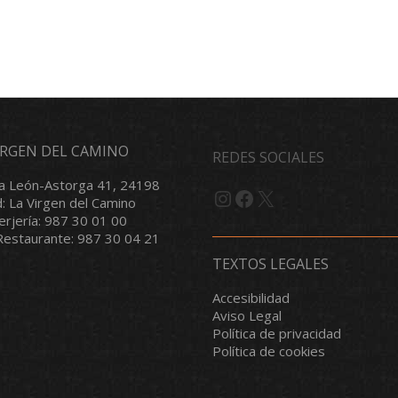
VIRGEN DEL CAMINO
REDES SOCIALES
a León-Astorga 41, 24198
Instagram
Facebook
X
d: La Virgen del Camino
serjería: 987 30 01 00
/Restaurante: 987 30 04 21
TEXTOS LEGALES
Accesibilidad
Aviso Legal
Política de privacidad
Política de cookies