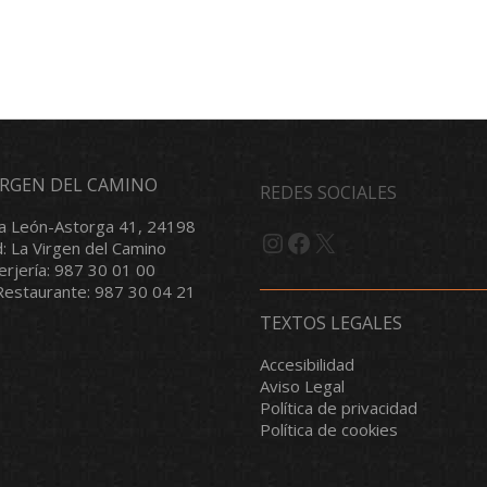
VIRGEN DEL CAMINO
REDES SOCIALES
a León-Astorga 41, 24198
Instagram
Facebook
X
d: La Virgen del Camino
serjería: 987 30 01 00
/Restaurante: 987 30 04 21
TEXTOS LEGALES
Accesibilidad
Aviso Legal
Política de privacidad
Política de cookies