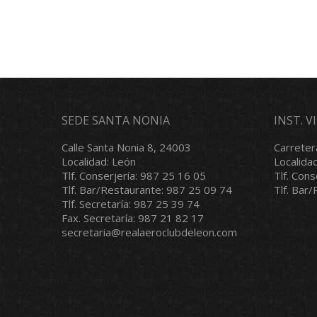
SEDE SANTA NONIA
INST. 
Calle Santa Nonia 8, 24003
Carreter
Localidad: León
Localida
Tlf. Conserjería: 987 25 16 05
Tlf. Con
Tlf. Bar/Restaurante: 987 25 09 74
Tlf. Bar
Tlf. Secretaría: 987 25 39 74
Fax. Secretaría: 987 21 82 17
secretaria@realaeroclubdeleon.com