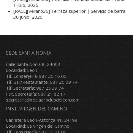
1 julio, 2026
[RACL][Verano26] Terraza superior | Servicio de barra
30 junio, 2026
SEDE SANTA NONIA
Calle Santa Nonia 8, 24003
Localidad: León
Tlf. Conserjería: 987 25 16 05
Tlf. Bar/Restaurante: 987 25 09 74
Tlf. Secretaría: 987 25 39 74
Fax. Secretaría: 987 21 82 17
secretaria@realaeroclubdeleon.com
INST. VIRGEN DEL CAMINO
Carretera León-Astorga 41, 24198
Localidad: La Virgen del Camino
Tlf. Conserjería: 987 30 01 00