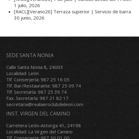
1 julio, 2026
[RACL][Verano26] Terraza superior | Servicio de barra
30 junio, 2026
SEDE SANTA NONIA
Calle Santa Nonia 8, 24003
Localidad: León
Tlf. Conserjería: 987 25 16 05
Tlf. Bar/Restaurante: 987 25 09 74
Tlf. Secretaría: 987 25 39 74
Fax. Secretaría: 987 21 82 17
secretaria@realaeroclubdeleon.com
INST. VIRGEN DEL CAMINO
Carretera León-Astorga 41, 24198
Localidad: La Virgen del Camino
Tlf. Conserjería: 987 30 01 00